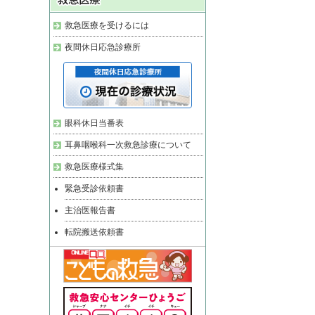
救急医療を受けるには
夜間休日応急診療所
眼科休日当番表
耳鼻咽喉科一次救急診療について
救急医療様式集
緊急受診依頼書
主治医報告書
転院搬送依頼書