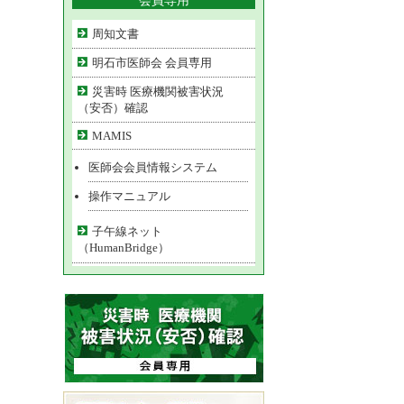
会員専用
周知文書
明石市医師会 会員専用
災害時 医療機関被害状況
（安否）確認
MAMIS
医師会会員情報システム
操作マニュアル
子午線ネット
（HumanBridge）