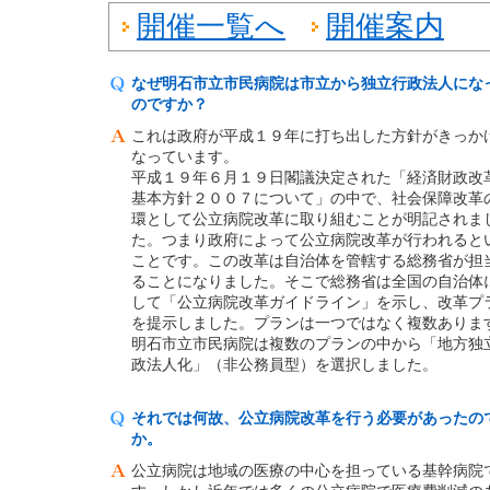
開催一覧へ
開催案内
なぜ明石市立市民病院は市立から独立行政法人にな
のですか？
これは政府が平成１９年に打ち出した方針がきっか
なっています。
平成１９年６月１９日閣議決定された「経済財政改
基本方針２００７について」の中で、社会保障改革
環として公立病院改革に取り組むことが明記されま
た。つまり政府によって公立病院改革が行われると
ことです。この改革は自治体を管轄する総務省が担
ることになりました。そこで総務省は全国の自治体
して「公立病院改革ガイドライン」を示し、改革プ
を提示しました。プランは一つではなく複数ありま
明石市立市民病院は複数のプランの中から「地方独
政法人化」（非公務員型）を選択しました。
それでは何故、公立病院改革を行う必要があったの
か。
公立病院は地域の医療の中心を担っている基幹病院