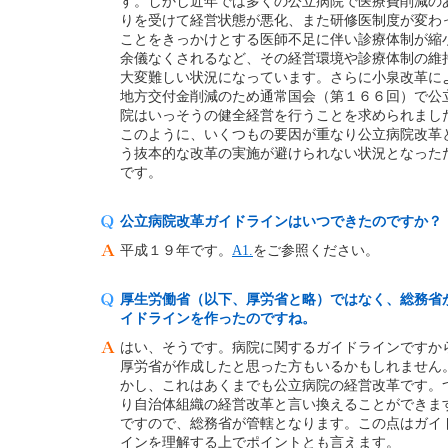
す。しかし近年では多くの公立病院で医療費削減の
りを受けて経営状態が悪化、また研修医制度が変わ
ことをきっかけとする医師不足に伴い診療体制が縮
余儀なくされるなど、その経営環境や診療体制の維
大変難しい状況になっています。さらに小泉改革に
地方交付金削減のため通常国会（第１６６回）で公
院はいっそうの健全経営を行うことを求められまし
このように、いくつもの要因が重なり公立病院改革
う抜本的な改革の実施が避けられない状況となった
です。
公立病院改革ガイドラインはいつできたのですか？
平成１９年です。
A1.
をご参照ください。
厚生労働省（以下、厚労省と略）ではなく、総務省
イドラインを作ったのですね。
はい、そうです。病院に関するガイドラインですか
厚労省が作成したと思った方もいるかもしれません
かし、これはあくまでも公立病院の経営改革です。
り自治体組織の経営改革と言い換えることができま
ですので、総務省が管轄となります。この点はガイ
インを理解する上でポイントとも言えます。