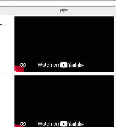
内容
～」