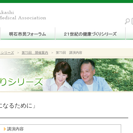
りシリーズ
>
第75回 開催案内
>
第75回 講演内容
になるために」
講演内容