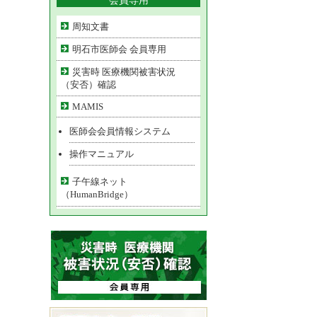
会員専用
周知文書
明石市医師会 会員専用
災害時 医療機関被害状況
（安否）確認
MAMIS
医師会会員情報システム
操作マニュアル
子午線ネット
（HumanBridge）