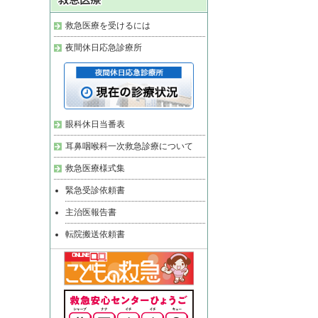
救急医療を受けるには
夜間休日応急診療所
眼科休日当番表
耳鼻咽喉科一次救急診療について
救急医療様式集
緊急受診依頼書
主治医報告書
転院搬送依頼書